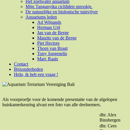
Het zoetwater aquarium
Mijn Tanganyika cichliden sprookje.
De natuurlijke en biologische tuinvijver
Aquariums leden
Ad Wijnands
Herman Uijl
Jan van de Berge
Maurits van de Berge
Piet Hectors
Thorn van Bragt
Tony Jongenelis
Marc Raats
Contact
Bijzonderheden
Help, ik heb een vraag !
Als voorproefje voor de komende presentatie van de afgelopen
huiskamerkeuring alvast een foto van alle deelnemers.
dhr. Alex
Binsbergen
dhr. Cees