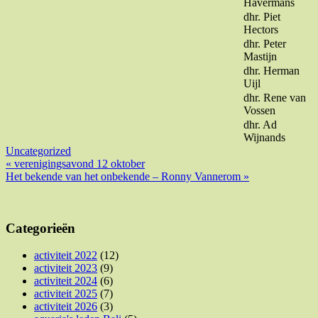
Havermans
dhr. Piet
Hectors
dhr. Peter
Mastijn
dhr. Herman
Uijl
dhr. Rene van
Vossen
dhr. Ad
Wijnands
Uncategorized
Bericht
« verenigingsavond 12 oktober
Het bekende van het onbekende – Ronny Vannerom »
navigatie
Categorieën
activiteit 2022
(12)
activiteit 2023
(9)
activiteit 2024
(6)
activiteit 2025
(7)
activiteit 2026
(3)