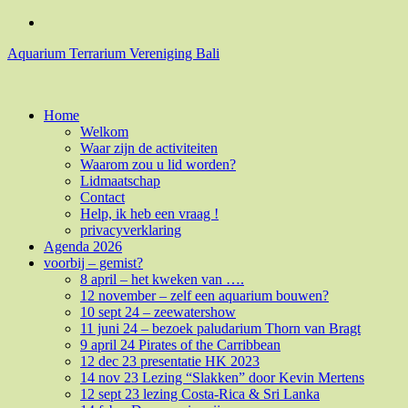
Naar
Facebook
de
Aquarium Terrarium Vereniging Bali
inhoud
springen
Aquarium Terrarium Vereniging
Home
Welkom
Waar zijn de activiteiten
Waarom zou u lid worden?
Lidmaatschap
Contact
Help, ik heb een vraag !
privacyverklaring
Agenda 2026
voorbij – gemist?
8 april – het kweken van ….
12 november – zelf een aquarium bouwen?
10 sept 24 – zeewatershow
11 juni 24 – bezoek paludarium Thorn van Bragt
9 april 24 Pirates of the Carribbean
12 dec 23 presentatie HK 2023
14 nov 23 Lezing “Slakken” door Kevin Mertens
12 sept 23 lezing Costa-Rica & Sri Lanka