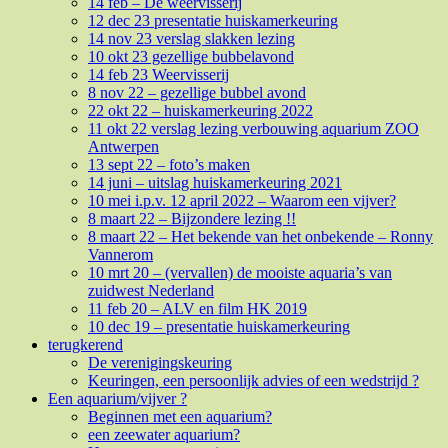
14 feb – De weervisserij
12 dec 23 presentatie huiskamerkeuring
14 nov 23 verslag slakken lezing
10 okt 23 gezellige bubbelavond
14 feb 23 Weervisserij
8 nov 22 – gezellige bubbel avond
22 okt 22 – huiskamerkeuring 2022
11 okt 22 verslag lezing verbouwing aquarium ZOO
Antwerpen
13 sept 22 – foto’s maken
14 juni – uitslag huiskamerkeuring 2021
10 mei i.p.v. 12 april 2022 – Waarom een vijver?
8 maart 22 – Bijzondere lezing !!
8 maart 22 – Het bekende van het onbekende – Ronny
Vannerom
10 mrt 20 – (vervallen) de mooiste aquaria’s van
zuidwest Nederland
11 feb 20 – ALV en film HK 2019
10 dec 19 – presentatie huiskamerkeuring
terugkerend
De verenigingskeuring
Keuringen, een persoonlijk advies of een wedstrijd ?
Een aquarium/vijver ?
Beginnen met een aquarium?
een zeewater aquarium?