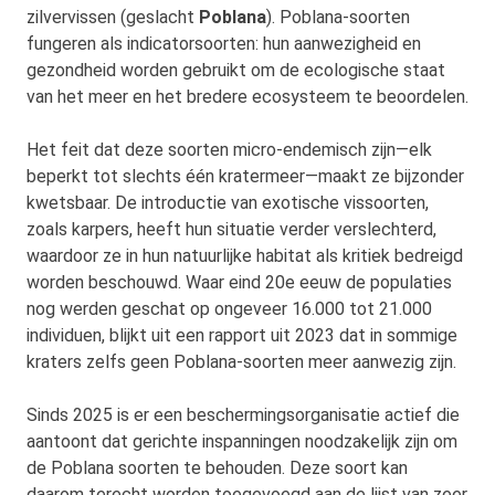
zilvervissen (geslacht
Poblana
). Poblana-soorten
fungeren als indicatorsoorten: hun aanwezigheid en
gezondheid worden gebruikt om de ecologische staat
van het meer en het bredere ecosysteem te beoordelen.
Het feit dat deze soorten micro-endemisch zijn—elk
beperkt tot slechts één kratermeer—maakt ze bijzonder
kwetsbaar. De introductie van exotische vissoorten,
zoals karpers, heeft hun situatie verder verslechterd,
waardoor ze in hun natuurlijke habitat als kritiek bedreigd
worden beschouwd. Waar eind 20e eeuw de populaties
nog werden geschat op ongeveer 16.000 tot 21.000
individuen, blijkt uit een rapport uit 2023 dat in sommige
kraters zelfs geen Poblana-soorten meer aanwezig zijn.
Sinds 2025 is er een beschermingsorganisatie actief die
aantoont dat gerichte inspanningen noodzakelijk zijn om
de Poblana soorten te behouden. Deze soort kan
daarom terecht worden toegevoegd aan de lijst van zeer