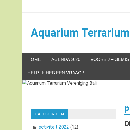
Naar
de
inhoud
springen
Aquarium Terrarium 
Aquarium Terrarium Vereniging
HOME
AGENDA 2026
VOORBIJ – GEMIS
HELP, IK HEB EEN VRAAG !
p
CATEGORIEËN
D
activiteit 2022
(12)