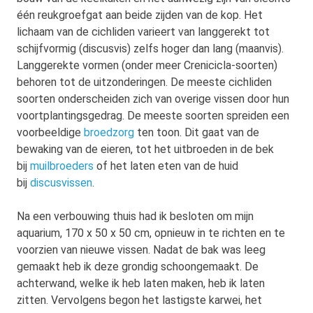
één reukgroefgat aan beide zijden van de kop. Het
lichaam van de cichliden varieert van langgerekt tot
schijfvormig (discusvis) zelfs hoger dan lang (maanvis).
Langgerekte vormen (onder meer Crenicicla-soorten)
behoren tot de uitzonderingen. De meeste cichliden
soorten onderscheiden zich van overige vissen door hun
voortplantingsgedrag. De meeste soorten spreiden een
voorbeeldige
broedzorg
ten toon. Dit gaat van de
bewaking van de eieren, tot het uitbroeden in de bek
bij
muilbroeders
of het laten eten van de huid
bij
discusvissen
.
Na een verbouwing thuis had ik besloten om mijn
aquarium, 170 x 50 x 50 cm, opnieuw in te richten en te
voorzien van nieuwe vissen. Nadat de bak was leeg
gemaakt heb ik deze grondig schoongemaakt. De
achterwand, welke ik heb laten maken, heb ik laten
zitten. Vervolgens begon het lastigste karwei, het