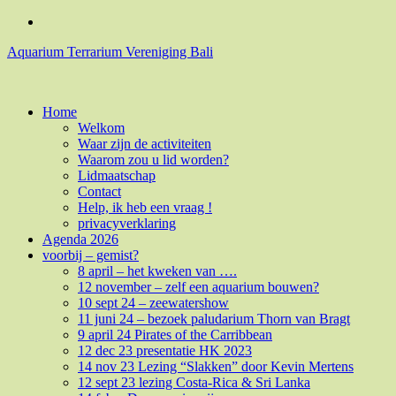
Naar
Facebook
de
Aquarium Terrarium Vereniging Bali
inhoud
springen
Aquarium Terrarium Vereniging
Home
Welkom
Waar zijn de activiteiten
Waarom zou u lid worden?
Lidmaatschap
Contact
Help, ik heb een vraag !
privacyverklaring
Agenda 2026
voorbij – gemist?
8 april – het kweken van ….
12 november – zelf een aquarium bouwen?
10 sept 24 – zeewatershow
11 juni 24 – bezoek paludarium Thorn van Bragt
9 april 24 Pirates of the Carribbean
12 dec 23 presentatie HK 2023
14 nov 23 Lezing “Slakken” door Kevin Mertens
12 sept 23 lezing Costa-Rica & Sri Lanka