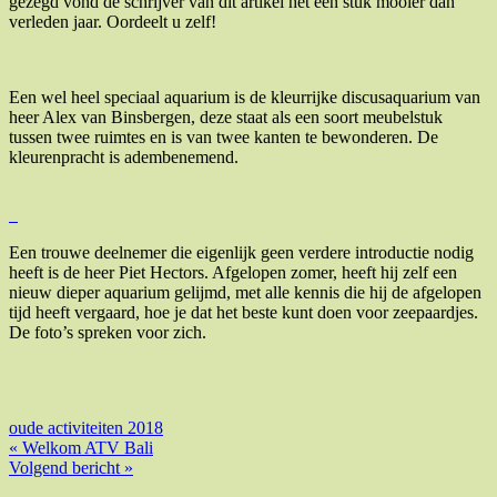
gezegd vond de schrijver van dit artikel het een stuk mooier dan
verleden jaar. Oordeelt u zelf!
Een wel heel speciaal aquarium is de kleurrijke discusaquarium van
heer Alex van Binsbergen, deze staat als een soort meubelstuk
tussen twee ruimtes en is van twee kanten te bewonderen. De
kleurenpracht is adembenemend.
Een trouwe deelnemer die eigenlijk geen verdere introductie nodig
heeft is de heer Piet Hectors. Afgelopen zomer, heeft hij zelf een
nieuw dieper aquarium gelijmd, met alle kennis die hij de afgelopen
tijd heeft vergaard, hoe je dat het beste kunt doen voor zeepaardjes.
De foto’s spreken voor zich.
oude activiteiten 2018
Bericht
« Welkom ATV Bali
Volgend bericht »
navigatie