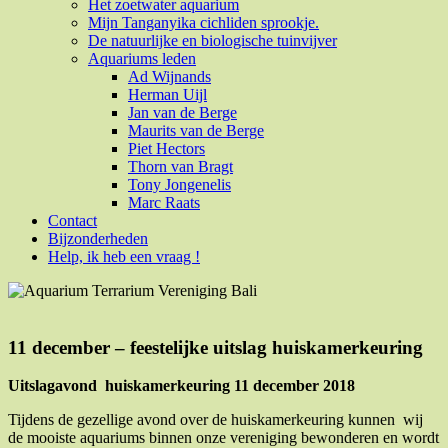
Het zoetwater aquarium
Mijn Tanganyika cichliden sprookje.
De natuurlijke en biologische tuinvijver
Aquariums leden
Ad Wijnands
Herman Uijl
Jan van de Berge
Maurits van de Berge
Piet Hectors
Thorn van Bragt
Tony Jongenelis
Marc Raats
Contact
Bijzonderheden
Help, ik heb een vraag !
11 december – feestelijke uitslag huiskamerkeuring
Uitslagavond huiskamerkeuring 11 december 2018
Tijdens de gezellige avond over de huiskamerkeuring kunnen wij
de mooiste aquariums binnen onze vereniging bewonderen en wordt