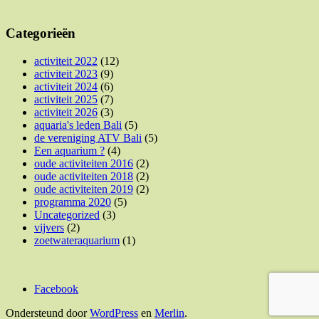
Categorieën
activiteit 2022
(12)
activiteit 2023
(9)
activiteit 2024
(6)
activiteit 2025
(7)
activiteit 2026
(3)
aquaria's leden Bali
(5)
de vereniging ATV Bali
(5)
Een aquarium ?
(4)
oude activiteiten 2016
(2)
oude activiteiten 2018
(2)
oude activiteiten 2019
(2)
programma 2020
(5)
Uncategorized
(3)
vijvers
(2)
zoetwateraquarium
(1)
Facebook
Ondersteund door
WordPress
en
Merlin
.