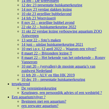
14 feb – De weervisserij
12 dec 23 presentatie huiskamerkeuring
14 nov 23 verslag slakken lezing
10 okt 23 gezellige bubbelavond
14 feb 23 Weervisserij
8 nov 22 – gezellige bubbel avond
22 okt 22 – huiskamerkeuring 2022
11 okt 22 verslag lezing verbouwing aquarium ZOO
Antwerpen
13 sept 22 – foto’s maken
14 juni – uitslag huiskamerkeuring 2021
10 mei i.p.v. 12 april 2022 – Waarom een vijver?
8 maart 22 – Bijzondere lezing !!
8 maart 22 – Het bekende van het onbekende – Ronny
Vannerom
10 mrt 20 – (vervallen) de mooiste aquaria’s van
zuidwest Nederland
11 feb 20 – ALV en film HK 2019
10 dec 19 – presentatie huiskamerkeuring
terugkerend
De verenigingskeuring
Keuringen, een persoonlijk advies of een wedstrijd ?
Een aquarium/vijver ?
Beginnen met een aquarium?
een zeewater aquarium?