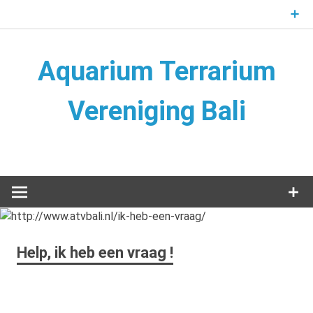
Naar
de
inhoud
springen
Aquarium Terrarium
Vereniging Bali
Aquarium Terrarium Vereniging
Help, ik heb een vraag !