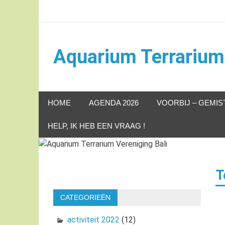
Naar
de
inhoud
springen
Aquarium Terrarium 
Aquarium Terrarium Vereniging
HOME
AGENDA 2026
VOORBIJ – GEMIS
HELP, IK HEB EEN VRAAG !
T
CATEGORIEËN
activiteit 2022
(12)