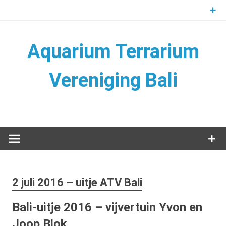
Naar
de
inhoud
springen
Aquarium Terrarium
Vereniging Bali
Aquarium Terrarium Vereniging
2 juli 2016 – uitje ATV Bali
Bali-uitje 2016 – vijvertuin Yvon en
Joop Blok