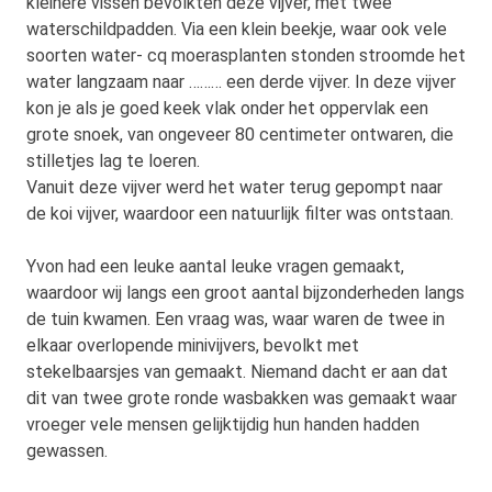
kleinere vissen bevolkten deze vijver, met twee
waterschildpadden. Via een klein beekje, waar ook vele
soorten water- cq moerasplanten stonden stroomde het
water langzaam naar ……… een derde vijver. In deze vijver
kon je als je goed keek vlak onder het oppervlak een
grote snoek, van ongeveer 80 centimeter ontwaren, die
stilletjes lag te loeren.
Vanuit deze vijver werd het water terug gepompt naar
de koi vijver, waardoor een natuurlijk filter was ontstaan.
Yvon had een leuke aantal leuke vragen gemaakt,
waardoor wij langs een groot aantal bijzonderheden langs
de tuin kwamen. Een vraag was, waar waren de twee in
elkaar overlopende minivijvers, bevolkt met
stekelbaarsjes van gemaakt. Niemand dacht er aan dat
dit van twee grote ronde wasbakken was gemaakt waar
vroeger vele mensen gelijktijdig hun handen hadden
gewassen.